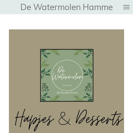
De Watermolen Hamme
Ga
direct
naar
de
hoofdinhoud