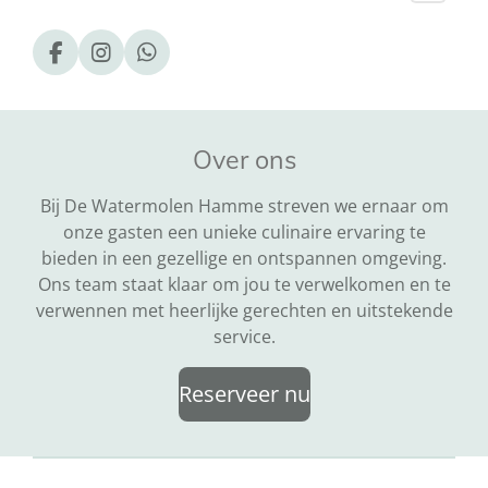
F
I
W
a
n
h
c
s
a
e
t
t
b
a
s
Over ons
o
g
A
o
r
p
k
a
p
Bij De Watermolen Hamme streven we ernaar om
m
onze gasten een unieke culinaire ervaring te
bieden in een gezellige en ontspannen omgeving.
Ons team staat klaar om jou te verwelkomen en te
verwennen met heerlijke gerechten en uitstekende
service.
Reserveer nu